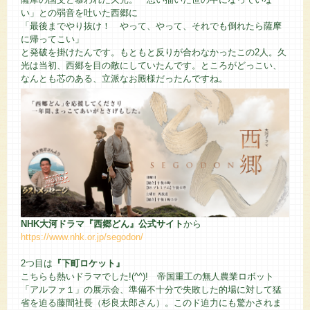
い」との弱音を吐いた西郷に
「最後までやり抜け！ やって、やって、それでも倒れたら薩摩
に帰ってこい」
と発破を掛けたんです。もともと反りが合わなかったこの2人。久
光は当初、西郷を目の敵にしていたんです。ところがどっこい、
なんとも芯のある、立派なお殿様だったんですね。
NHK大河ドラマ『西郷どん』公式サイト
から
https://www.nhk.or.jp/segodon/
2つ目は
『下町ロケット』
こちらも熱いドラマでした!(^^)! 帝国重工の無人農業ロボット
「アルファ１」の展示会、準備不十分で失敗した的場に対して猛
省を迫る藤間社長（杉良太郎さん）。このド迫力にも驚かされま