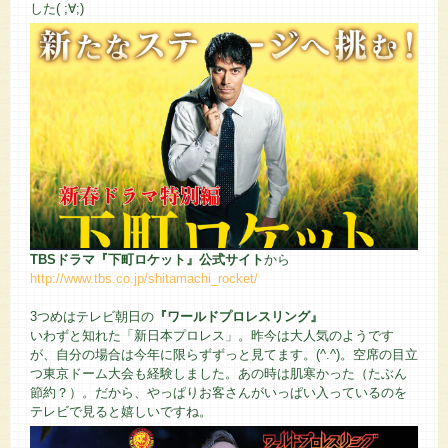
した( ;∀;)
TBSドラマ『下町ロケット』公式サイト
から
http://www.tbs.co.jp/shitamachi_rocket/
3つめはテレビ朝日の
『ワールドプロレスリング』
いわずと知れた「新日本プロレス」。昨今は大人気のようです
が、自分の場合は今年に限らずずっと見てます。(^.^)。空席の目立
つ東京ドーム大会も経験しました。あの時は肌寒かった（たぶん
節約？）。だから、やっぱりお客さんがいっぱい入っているのを
テレビで見ると嬉しいですね。