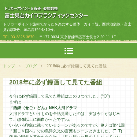
トリガーポイント施術でからだを楽にする整体・カイロ院。西武池袋線・富士
見台駅8分、練馬高野台駅10分。
TEL.
03-3825-3870
〒177-0034 東京都練馬区富士見台2-20-11-1F
トップ
›
ブログ
›
2018年に必ず録画して見てた番組
2018年に必ず録画して見てた番組
今年は必ず録画して見てた番組はこの３つでした。(^O^)
まずは
『西郷（せご）どん』NHK大河ドラマ
大河ドラマというものを全話見通したのは、実は今回がはじめ
て。想像以上に面白かったですね。
いろいろ印象に残っているシーンがあるのですが、例えば第41回
「新しき国へ」での島津久光の言葉もジーンときました。(T_T)
薩摩の国父と慕われた久光。「思い描いた世の中になっていな