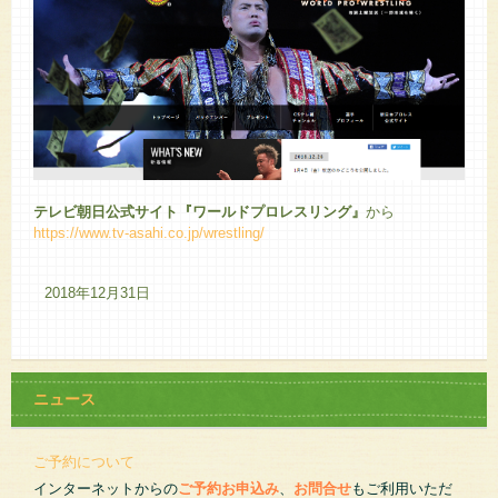
テレビ朝日公式サイト『ワールドプロレスリング』
から
https://www.tv-asahi.co.jp/wrestling/
2018年12月31日
ニュース
ご予約について
インターネットからの
ご予約お申込み
、
お問合せ
もご利用いただ