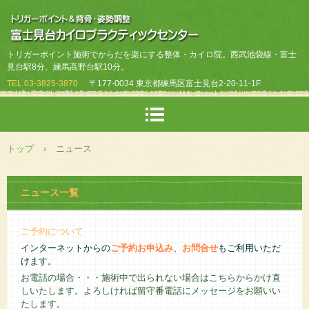
トリガーポイント施術でからだを楽にする整体・カイロ院。西武池袋線・富士
見台駅8分、練馬高野台駅10分。
TEL.
03-3825-3870
〒177-0034 東京都練馬区富士見台2-20-11-1F
トップ
›
ニュース
ニュース一覧
ご予約について
インターネットからの
ご予約お申込み
、
お問合せ
もご利用いただ
けます。
お電話の場合・・・施術中で出られない場合はこちらからかけ直
しいたします。よろしければ留守番電話にメッセージをお願いい
たします。