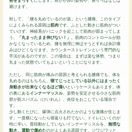
勢をまっすぐ
にします。前かがみの姿勢や、座りっぱなしは
避けます。
対して、「腰を丸めているのが楽」という腰痛。このタイプ
によくみられる原因は
筋肉
です。ふとした動きに筋肉がつい
ていけず、神経系がパニックを起こして筋肉が固まってしま
う。
「丸まったまま伸びない！」
。筋肉のコントロールが効
かなくなっているため、腰を無理に伸ばそうとすれば余計痛
みはひどくなります。カウンターストレインという専門的な
手法があるのですが、この場合は、まずは楽な体勢、つまり
丸まった状態でいてもよいということになります。
ただし、同じ筋肉が痛みの原因と考えられる腰痛でも、体を
丸めるのはもちろん、
寝てじっとしている以外にはまったく
身動きが出来なくなるほど痛い
というケースもあります。体
の奥にある
インナーマッスル
、姿勢を安定させる小さな筋肉
群が筋スパズム（けいれん）、炎症をおこしている場合で
す。
少し動くたびに、爆弾に点火されたかのような激痛が生じま
す。一度横になったら寝返りも打てない。トイレにいくのが
特に辛い。普段動かしていないインナーマッスルを、
無理な
動き、運動で傷めた
のがよくある原因です。ジワジワッと