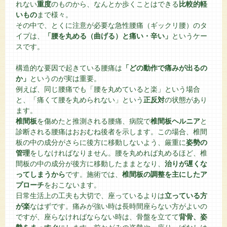
れない
重度
のものから、なんとか歩くことはできる
比較的軽
いもの
まで様々。
その中で、とくに注意が必要な急性腰痛（ギックリ腰）のタ
イプは、
「腰を丸める（曲げる）と痛い・辛い」
というケー
スです。
構造的な要因で起きている腰痛は
「どの動作で痛みが出るの
か」
というのが実は重要。
例えば、同じ腰痛でも「腰を丸めていると楽」という場合
と、「痛くて腰を丸められない」という
正反対
の状態があり
ます。
椎間板
を傷めたと推測される腰痛、病院で
椎間板ヘルニア
と
診断される腰痛はおおむね後者を示します。この場合、椎間
板の中の成分がさらに後方に移動しないよう、厳重に
姿勢の
管理
をしなければなりません。腰を丸めれば丸めるほど、椎
間板の中の成分が後方に移動したままとなり、
治りが遅くな
ってしまうから
です。施術では、
椎間板の調整を主にしたア
プローチ
をおこないます。
日常生活上の工夫も大切で、座っているよりは
立っている方
が楽
なはずです。痛みが強い時は長時間座らない方がよいの
ですが、座らなければならない時は、骨盤を立てて
背骨、姿