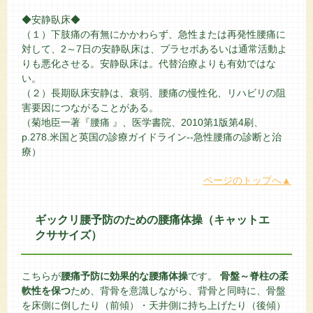
◆安静臥床◆
（１）下肢痛の有無にかかわらず、急性または再発性腰痛に
対して、2～7日の安静臥床は、プラセボあるいは通常活動よ
りも悪化させる。安静臥床は。代替治療よりも有効ではな
い。
（２）長期臥床安静は、衰弱、腰痛の慢性化、リハビリの阻
害要因につながることがある。
（菊地臣一著『腰痛 』、医学書院、2010第1版第4刷、
p.278.米国と英国の診療ガイドライン--急性腰痛の診断と治
療）
ページのトップへ▲
ギックリ腰予防のための腰痛体操（キャットエ
クササイズ）
こちらが
腰痛予防に効果的な腰痛体操
です。
骨盤～脊柱の柔
軟性を保つ
ため、背骨を意識しながら、背骨と同時に、骨盤
を床側に倒したり（前傾）・天井側に持ち上げたり（後傾）