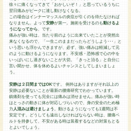
徐々に痛くなってきて「おかしいぞ！」と思っているうちに
翌日痛みがピークに達し動けなくなる。
この場合はインナーマッスルの炎症が引くのを待たなければ
なりません。よって
安静
が第一。施術を受けるのも
動けるよ
うになってから
、です。
痛みが強い時は、当たり前のように出来ていたことが突然出
来なくなるので、「一生このままだったらどうしよう･･･」と
いう思いも浮かんできますが、必ず、強い痛みは軽減して元
のように動けるようになります。不安感・恐怖感で心の中を
いっぱいにし過ぎないことが大切。「きっと治る」と自分に
言い聞かせ、体を休めるよいチャンスとしてしまいましょ
う。
安静は２日間まではOK
です。 例外はありますがそれ以上の
安静は必要ないことが最新の腰痛研究でわかっています。
鎮痛剤を使っても完全には痛みは消せません。痛みが強い時
はとっさの動きに体が対応しづらいので、身の安全のため極
力
人混みは避けましょう
。動けるようになっても1週間は不
安定です。どうしても遠出しなければならない時は、腰痛ベ
ルトを持参して、不安がある時は装着するなどの対策もとる
とよいでしょう。