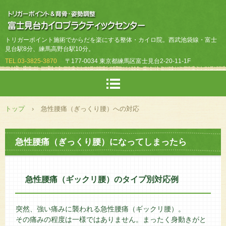
トリガーポイント施術でからだを楽にする整体・カイロ院。西武池袋線・富士
見台駅8分、練馬高野台駅10分。
TEL.
03-3825-3870
〒177-0034 東京都練馬区富士見台2-20-11-1F
トップ
›
急性腰痛（ぎっくり腰）への対応
急性腰痛（ぎっくり腰）になってしまったら
急性腰痛（ギックリ腰）のタイプ別対応例
突然、強い痛みに襲われる急性腰痛（ギックリ腰）。
その痛みの程度は一様ではありません。まったく身動きがと